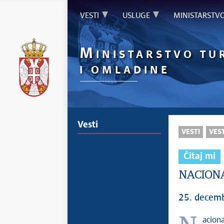
VESTI
USLUGE
MINISTARSTV
M
INISTARSTVO TU
I OMLADINE
Vesti
VESTI
VEST
Čitaj mi
NACIONA
25. decem