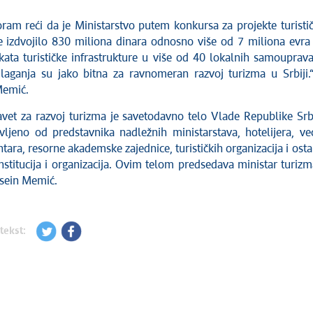
ram reći da je Ministarstvo putem konkursa za projekte turisti
re izdvojilo 830 miliona dinara odnosno više od 7 miliona evra
kata turističke infrastrukture u više od 40 lokalnih samouprav
ulaganja su jako bitna za ravnomeran razvoj turizma u Srbiji.
Memić.
avet za razvoj turizma je savetodavno telo Vlade Republike Srb
avljeno od predstavnika nadležnih ministarstava, hotelijera, ve
entara, resorne akademske zajednice, turističkih organizacija i osta
nstitucija i organizacija. Ovim telom predsedava ministar turizm
sein Memić.
tekst: