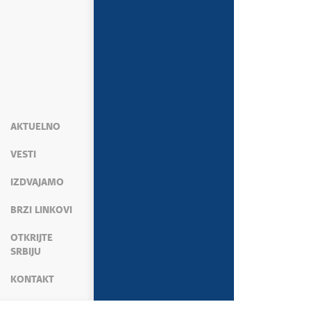
AKTUELNO
VESTI
IZDVAJAMO
BRZI LINKOVI
OTKRIJTE
SRBIJU
KONTAKT