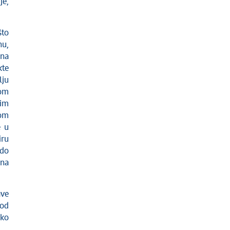
je,
što
nu,
 na
kte
lju
kom
vim
zom
e u
iru
 do
ona
ave
 od
iko