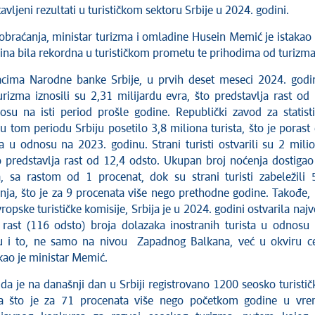
avljeni rezultati u turističkom sektoru Srbije u 2024. godini.
braćanja, ministar turizma i omladine Husein Memić je istakao
dina bila rekordna u turističkom prometu te prihodima od turizma
cima Narodne banke Srbije, u prvih deset meseci 2024. godi
urizma iznosili su 2,31 milijardu evra, što predstavlja rast od
su na isti period prošle godine. Republički zavod za statist
u tom periodu Srbiju posetilo 3,8 miliona turista, što je porast
a u odnosu na 2023. godinu. Strani turisti ostvarili su 2 mili
o predstavlja rast od 12,4 odsto. Ukupan broj noćenja dostigao
, sa rastom od 1 procenat, dok su strani turisti zabeležili 
nja, što je za 9 procenata više nego prethodne godine. Takođe,
opske turističke komisije, Srbija je u 2024. godini ostvarila najv
 rast (116 odsto) broja dolazaka inostranih turista u odnosu
u i to, ne samo na nivou Zapadnog Balkana, već u okviru c
kao je ministar Memić.
a je na današnji dan u Srbiji registrovano 1200 seosko turistič
a što je za 71 procenata više nego početkom godine u vr