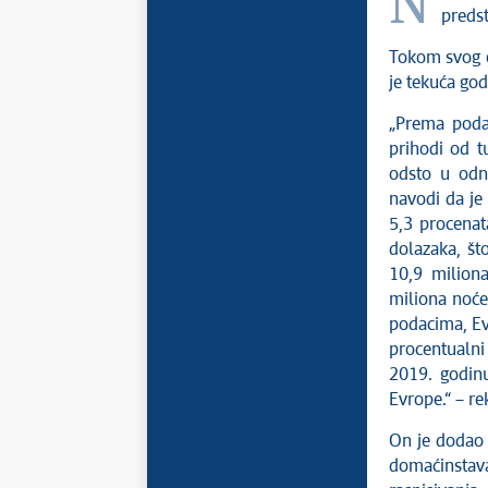
Nacionalni savet za razvoj turizma održao je danas sednicu na kojoj su
predst
Tokom svog o
je tekuća go
„Prema poda
prihodi od t
odsto u odno
navodi da je 
5,3 procenat
dolazaka, št
10,9 miliona
miliona noće
podacima, Evr
procentualni
2019. godin
Evrope.“ – re
On je dodao d
domaćinstav