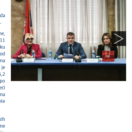
 da
.
ne,
 11
iku
 od
ona
 je
5,2
 po
eći
 na
ele
kih
eme