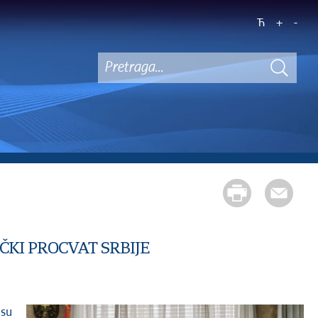
Ћ
+
-
ČKI PROCVAT SRBIJE