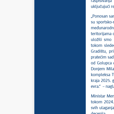
raspisivanj
uključujući r
„Ponosan sam
su sportsko-
međunarodno 
teritorijama 
uložili smo
tokom slede
Gradištu, pr
pratećim sad
od Golupca 
Donjem Milan
kompleksa Tv
kraja 2025. 
evra.“ – nagl
Ministar Mem
tokom 2024. 
svih ulaganja
decenija.