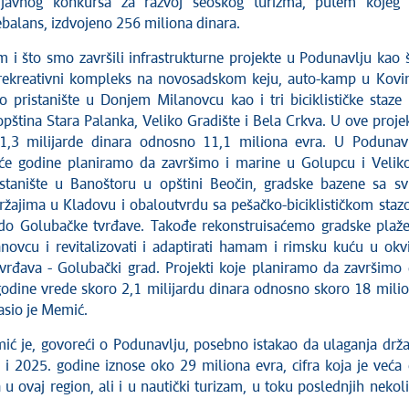
a javnog konkursa za razvoj seoskog turizma, putem kojeg 
ebalans, izdvojeno 256 miliona dinara.
 i što smo završili infrastrukturne projekte u Podunavlju kao 
rekreativni kompleks na novosadskom keju, auto-kamp u Kovi
pristanište u Donjem Milanovcu kao i tri biciklističke staze
opština Stara Palanka, Veliko Gradište i Bela Crkva. U ove proje
 1,3 milijarde dinara odnosno 11,1 miliona evra. U Podunav
će godine planiramo da završimo i marine u Golupcu i Veli
istanište u Banoštoru u opštini Beočin, gradske bazene sa s
ržajima u Kladovu i obaloutvrdu sa pešačko-biciklističkom sta
do Golubačke tvrđave. Takođe rekonstruisaćemo gradske plaž
ovcu i revitalizovati i adaptirati hamam i rimsku kuću u okv
rđava - Golubački grad. Projekti koje planiramo da završimo
godine vrede skoro 2,1 milijardu dinara odnosno skoro 18 mili
asio je Memić.
ić je, govoreći o Podunavlju, posebno istakao da ulaganja drž
i 2025. godine iznose oko 29 miliona evra, cifra koja je veća
 u ovaj region, ali i u nautički turizam, u toku poslednjih nekol