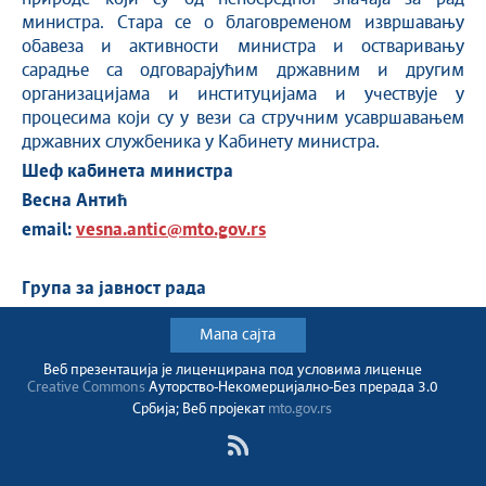
министра. Стара се о благовременом извршавању
обавеза и активности министра и остваривању
сарадње са одговарајућим државним и другим
организацијама и институцијама и учествује у
процесима који су у вези са стручним усавршавањем
државних службеника у Кабинету министра.
Шеф кабинета министра
Весна Антић
email:
vesna.antic@mto.gov.rs
Групa за јавност рада
Мапа сајта
Веб презентација jе лиценциранa под условима лиценце
Creative Commons
Ауторство-Некомерцијално-Без прерада 3.0
Србија; Веб пројекат
mto.gov.rs