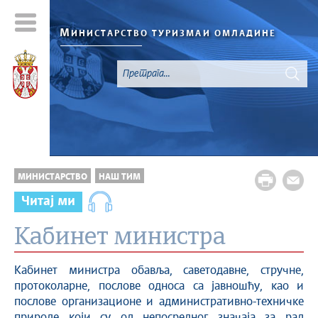
М
ИНИСТАРСТВО ТУРИЗМА
И ОМЛАДИНЕ
МИНИСТАРСТВО
НАШ ТИМ
Читај ми
Кабинет министра
Кабинет министра обавља, саветодавне, стручне,
протоколарне, послове односа са јавношћу, као и
послове организационе и административно-техничке
природе који су од непосредног значаја за рад