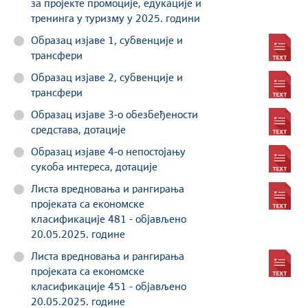
за пројекте промоције, едукације и
тренинга у туризму у 2025. години
Образац изјаве 1, субвенције и
трансфери
Образац изјаве 2, субвенције и
трансфери
Образац изјаве 3-о обезбеђености
средстава, дотације
Образац изјаве 4-о непостојању
сукоба интереса, дотације
Листа вредновања и рангирања
пројеката са економске
класификације 481 - објављено
20.05.2025. године
Листа вредновања и рангирања
пројеката са економске
класификације 451 - објављено
20.05.2025. године