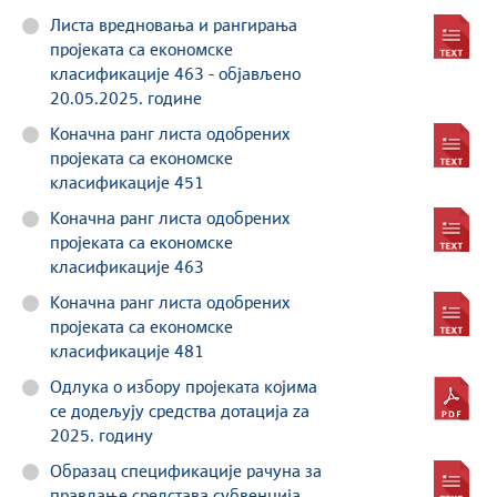
Листа вредновања и рангирања
пројеката са економске
класификације 463 - објављено
20.05.2025. године
Коначна ранг листа одобрених
пројеката са економске
класификације 451
Коначна ранг листа одобрених
пројеката са економске
класификације 463
Коначна ранг листа одобрених
пројеката са економске
класификације 481
Одлука о избору пројеката којима
се додељују средства дотација za
2025. годину
Образац спецификације рачуна за
правдање средстава субвенција,