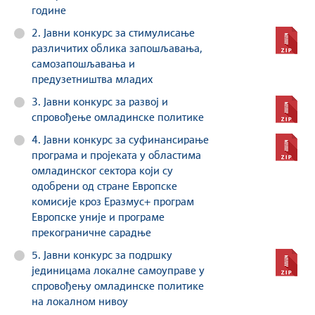
године
2. Јавни конкурс за стимулисање
различитих облика запошљавања,
самозапошљавања и
предузетништва младих
3. Јавни конкурс за развој и
спровођење омладинске политике
4. Јавни конкурс за суфинансирање
програма и пројеката у областима
омладинског сектора који су
одобрени од стране Европске
комисије кроз Еразмус+ програм
Европске уније и програме
прекограничне сарадње
5. Јавни конкурс за подршку
јединицама локалне самоуправе у
спровођењу омладинске политике
на локалном нивоу