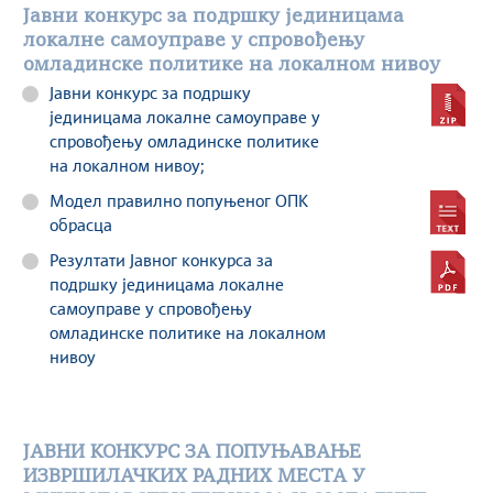
Јавни конкурс за подршку јединицама
локалне самоуправе у спровођењу
омладинске политике на локалном нивоу
Јавни конкурс за подршку
јединицама локалне самоуправе у
спровођењу омладинске политике
на локалном нивоу;
Модел правилно попуњеног ОПК
обрасца
Резултати Јавног конкурса за
подршку јединицама локалне
самоуправе у спровођењу
омладинске политике на локалном
нивоу
ЈАВНИ КОНКУРС ЗА ПОПУЊАВАЊЕ
ИЗВРШИЛАЧКИХ РАДНИХ МЕСТА У