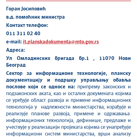
Горан Јосиповић
в.д. помоћник министра
Контакт телефон:
011 311 02 40
e-mail:
it.planskadokumenta@mto.gov.rs
Адреса:
Ул Омладинских бригада бр.1 , 11070 Нови
Београд
Сектор за
информационе технологије,
планску
документацију и подршку управљању
обавља
послове који се односе на:
припрему законских и
подзаконских аката, као и осталих докумената којима
се уређује област развоја и примене информационих
технологија у надлежности министарства, израђује и
реализује планове развоја, примене и одржавања
информационих технологија, дефинише, предлаже и
учествује у реализацији пројеката којима се унапређује
информациони систем министарства, врши анализу