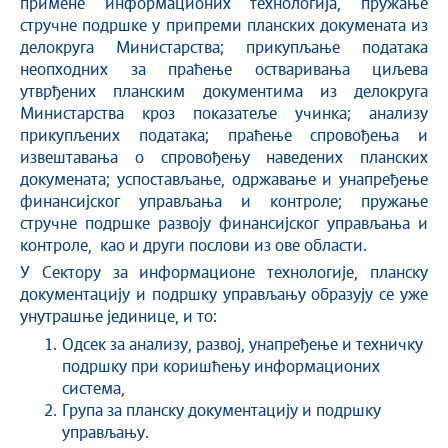
примене информационих технологија, пружање
стручне подршке у припреми планских докумената из
делокруга Министарства; прикупљање података
неопходних за праћење остваривања циљева
утврђених планским документима из делокруга
Министарства кроз показатеље учинка; анализу
прикупљених података; праћење спровођења и
извештавања о спровођењу наведених планских
докумената; успостављање, одржавање и унапређење
финансијског управљања и контроле; пружање
стручне подршке развоју финансијског управљања и
контроле, као и други послови из ове области.
У Сектору за информационе технологије, планску
документацију и подршку управљању образују се уже
унутрашње јединице, и то:
Одсек за анализу, развој, унапређење и техничку
подршку при коришћењу информационих
система,
Група за планску документацију и подршку
управљању.