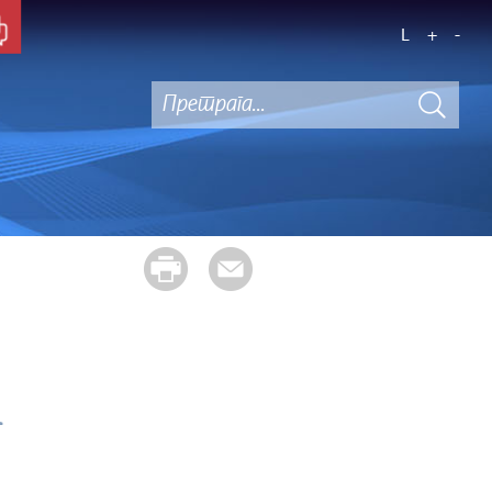
L
+
-
А