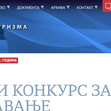
ТВО
ДОКУМЕНТА
АРХИВА
КОНТАКТ
УРИЗМА
5. ГОДИНА
И КОНКУРС З
АВАЊЕ