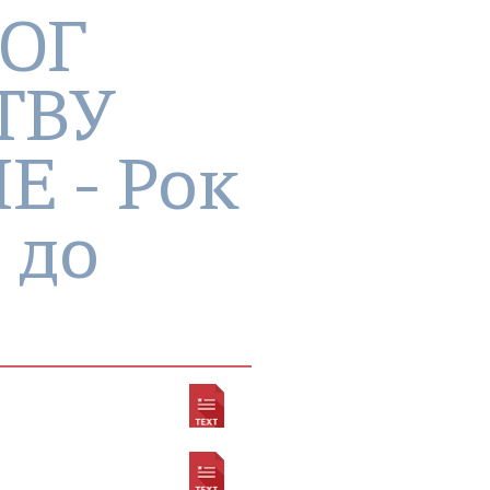
ОГ
ТВУ
 - Рок
 до