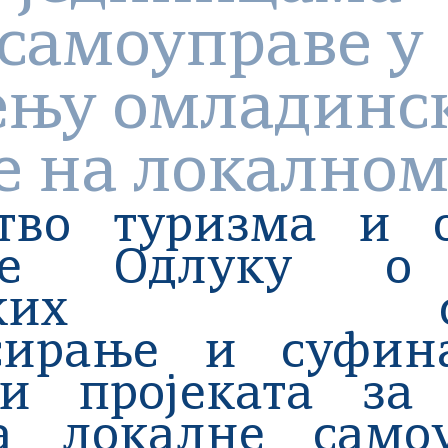
самоуправе у
ењу омладинс
е на локалном
тво туризма и 
је Одлуку о 
ијских сре
сирање и суфин
и пројеката за
а локалне само