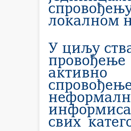
спровођењ
локалном н
У циљу ств
провођењ
активно
спровође
неформ
информиса
свих катег