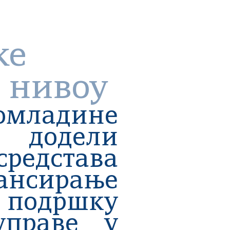
ке
 нивоу
омладине
додели
дстава
ансирање
 подршку
управе у