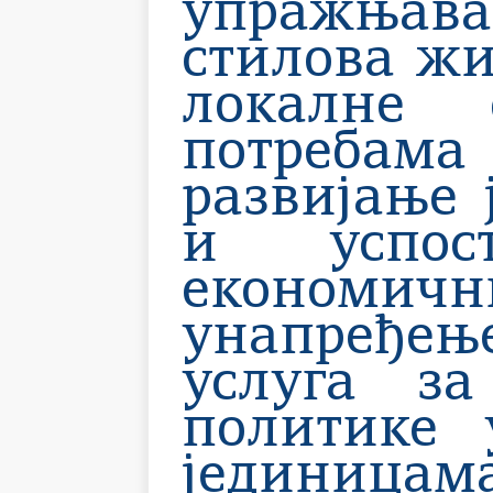
упражњава
стилова жи
локалне 
потребама
развијање 
и успос
економич
унапређење
услуга за
политике 
јединицам