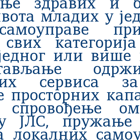
ње здравих и б
вота младих у ј
самоуправе при
 свих категорија
једног или више
тављање одрж
них сервиса за
 просторних кап
 спровођење ом
у ЈЛС, пружањe
а локалних самоу