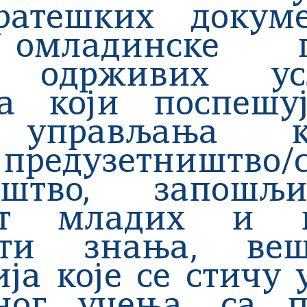
ратешких докум
омладинске по
ње одрживих у
а који поспешуј
 управљања ка
редузетништво/с
ништво, запошљ
ост младих и п
ости знања, ве
ја које се стичу 