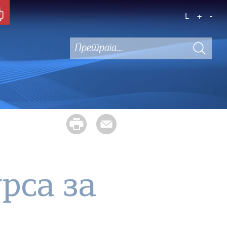
L
+
-
рса за