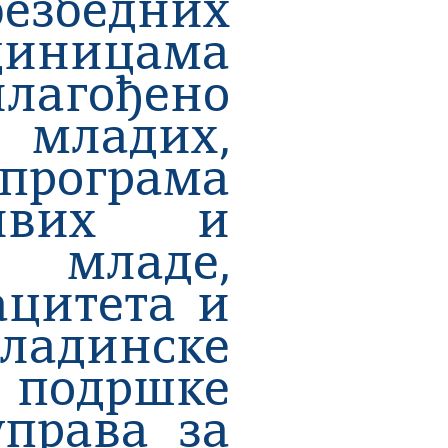
езбедних
единицама
лагођено
 младих,
 програма
ивих и
 младе,
ацитета и
ладинске
 подршке
права за