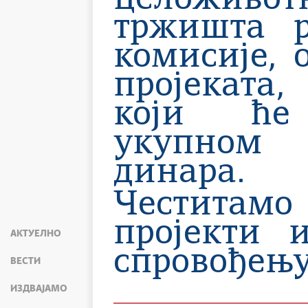
целоживот
тржишта р
комисије, 
пројеката,
који ће
укупном и
динара.
Честитамо 
пројекти 
АКТУЕЛНО
спровођењу
ВЕСТИ
ИЗДВАЈАМО