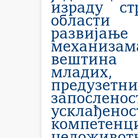
израду ст
области 
развија
механизам
вештина
младих, п
предузет
запослен
усклађен
компетенци