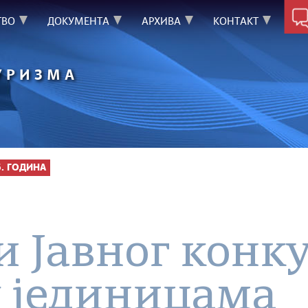
ТВО
ДОКУМЕНТА
АРХИВА
КОНТАКТ
УРИЗМА
6. ГОДИНА
и Јавног конку
 јединицама