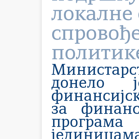
локалне 
спровођ
политик
Министарс
донело 
финанс
за финан
програма 
јединицам