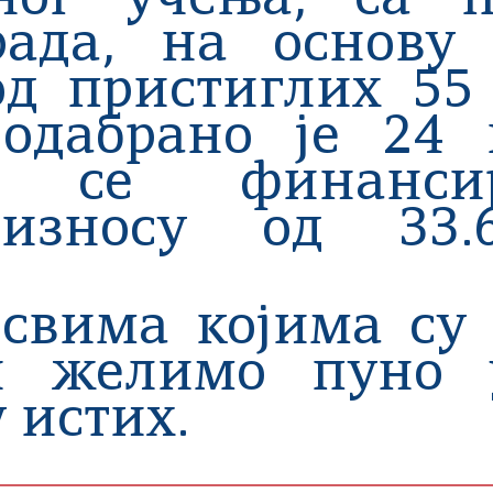
ног учења, са п
ада, на основу 
од пристиглих 55
 одабрано је 24 
 се финанси
зносу од 33.60
свима којима су
и желимо пуно 
 истих.