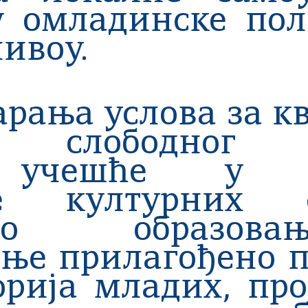
у омладинске пол
ивоу.
арања услова за к
е слободног в
 учешће у др
ње културних с
ално образо
ње прилагођено п
орија младих, пр