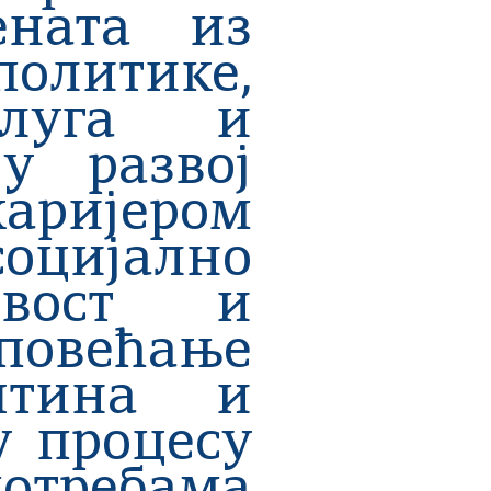
ената из
литике,
слуга и
у развој
ријером
оцијално
ивост и
овећање
штина и
у процесу