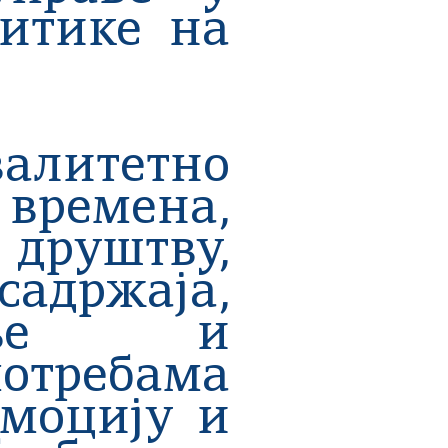
итике на
валитетно
ремена,
уштву,
адржаја,
вање и
отребама
омоцију и