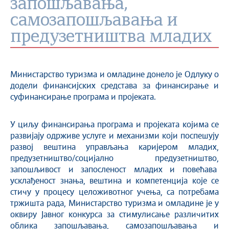
запошљавања,
самозапошљавања и
предузетништва младих
Министарство туризма и омладине донело је Одлуку о
додели финансијских средстава за финансирање и
суфинансирање програма и пројеката.
У циљу финансирањa програма и пројеката којима се
развијају одрживе услуге и механизми који поспешују
развој вештина управљања каријером младих,
предузетништво/социјално предузетништво,
запошљивост и запосленост младих и повећава
усклађеност знања, вештина и компетенција које се
стичу у процесу целоживотног учења, са потребама
тржишта рада, Министарство туризма и омладине је у
оквиру Jавног конкурса за стимулисање различитих
облика запошљавања, самозапошљавања и