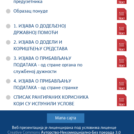
предузетника
Образац понуде
1. ИЗЈАВА О ДОДЕЉЕНОЈ
ДРЖАВНОЈ ПОМОЋИ
2. ИЗЈАВА О ДОДЕЛИ И
КОРИШЋЕЊУ СРЕДСТАВА
3. ИЗЈАВА О ПРИБАВЉАЊУ
ПОДАТАКА - од стране органа по
службеној дужности
4. ИЗЈАВА О ПРИБАВЉАЊУ
ПОДАТАКА - од стране странке
СПИСАК РАНГИРАНИХ КОРИСНИКА
КОЈИ СУ ИСПУНИЛИ УСЛОВЕ
Мапа сајта
Веб презентација jе лиценциранa под условима лиценце
Creative Commons
Ауторство-Некомерцијално-Без прерада 3.0