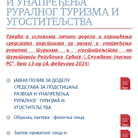
И УНАПРЕЂЕЊА
РУРАЛНОГ ТУРИЗМА И
УГОСТИТЕЉСТВА
У
редба
о условима, начину доделе и коришћења
средстава подстицаja за развој и унапређење
руралног туризма и угоститељства на
територији Републике Србије („Службени гласник
РС”, број 13 од 14. фебруара 2025)
ЈАВНИ ПОЗИВ ЗА ДОДЕЛУ
СРЕДСТАВА ЗА ПОДСТИЦАЊЕ
РАЗВОЈА И УНАПРЕЂЕЊА
РУРАЛНОГ ТУРИЗМА И
УГОСТИТЕЉСТВА
Образац захтева - физичка лица
Захтев приватног лица и