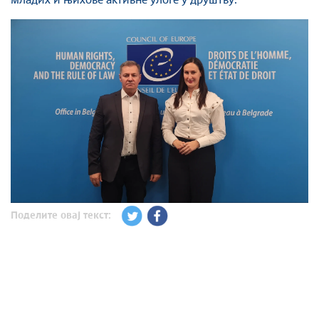
младих и њихове активне улоге у друштву.
Поделите овај текст: