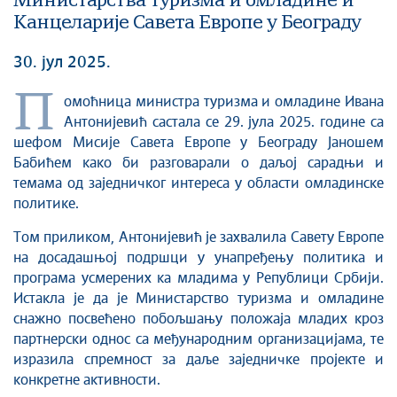
Министарства туризма и омладине и
Канцеларије Савета Европе у Београду
30. јул 2025.
П
омоћница министра туризма и омладине Ивана
Антонијевић састала се 29. јула 2025. године са
шефом Мисије Савета Европе у Београду Јаношем
Бабићем како би разговарали о даљој сарадњи и
темама од заједничког интереса у области омладинске
политике.
Том приликом, Антонијевић је захвалила Савету Европе
на досадашњој подршци у унапређењу политика и
програма усмерених ка младима у Републици Србији.
Истакла је да је Министарство туризма и омладине
снажно посвећено побољшању положаја младих кроз
партнерски однос са међународним организацијама, те
изразила спремност за даље заједничке пројекте и
конкретне активности.