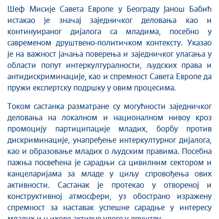
Шеф Мисије Савета Европе у Београду Јанош Бабић
истакао је значај заједничког деловања као и
континуираног дијалога са младима, посебно у
савременом друштвено-политичком контексту. Указао
је на важност јачања поверења и заједничког улагања у
области попут интеркултуралности, људских права и
антидискриминације, као и спремност Савета Европе да
пружи експертску подршку у овим процесима.
Током састанка разматране су могућности заједничког
деловања на локалном и националном нивоу кроз
промоцију партиципације младих, борбу против
дискриминације, унапређење интеркултурног дијалога,
као и образовање младих о људским правима. Посебна
пажња посвећена је сарадњи са цивилним сектором и
канцеларијама за младе у циљу спровођења ових
активности. Састанак је протекао у отвореној и
конструктивној атмосфери, уз обострано изражену
спремност за наставак успешне сарадње у интересу