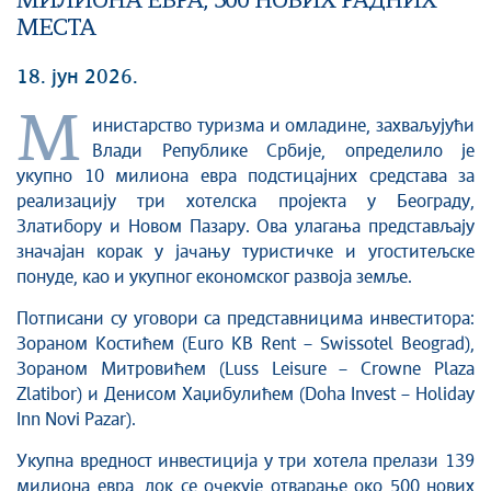
МИЛИОНА ЕВРА, 500 НОВИХ РАДНИХ
МЕСТА
18. јун 2026.
М
инистарство туризма и омладине, захваљујући
Влади Републике Србије, определило је
укупно 10 милиона евра подстицајних средстава за
реализацију три хотелска пројекта у Београду,
Златибору и Новом Пазару. Ова улагања представљају
значајан корак у јачању туристичке и угоститељске
понуде, као и укупног економског развоја земље.
Потписани су уговори са представницима инвеститора:
Зораном Костићем (Euro KB Rent – Swissotel Beograd),
Зораном Митровићем (Luss Leisure – Crowne Plaza
Zlatibor) и Денисом Хаџибулићем (Doha Invest – Holiday
Inn Novi Pazar).
Укупна вредност инвестиција у три хотела прелази 139
милиона евра, док се очекује отварање око 500 нових