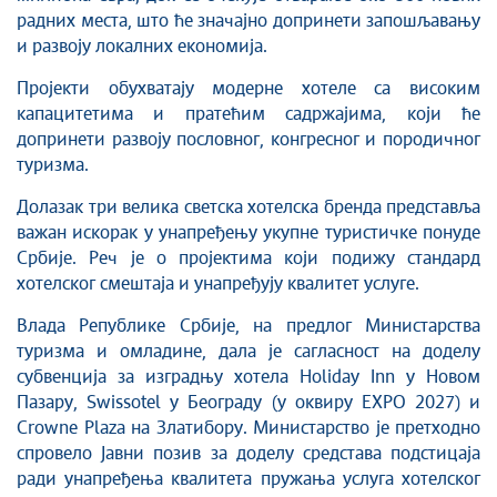
радних места, што ће значајно допринети запошљавању
и развоју локалних економија.
Пројекти обухватају модерне хотеле са високим
капацитетима и пратећим садржајима, који ће
допринети развоју пословног, конгресног и породичног
туризма.
Долазак три велика светска хотелска бренда представља
важан искорак у унапређењу укупне туристичке понуде
Србије. Реч је о пројектима који подижу стандард
хотелског смештаја и унапређују квалитет услуге.
Влада Републике Србије, на предлог Министарства
туризма и омладине, дала је сагласност на доделу
субвенција за изградњу хотела Holiday Inn у Новом
Пазару, Swissotel у Београду (у оквиру EXPO 2027) и
Crowne Plaza на Златибору. Министарство је претходно
спровело Јавни позив за доделу средстава подстицаја
ради унапређења квалитета пружања услуга хотелског