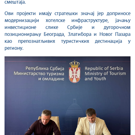
смештаја.
Ови пројекти имају стратешки значај јер доприносе
модернизацији хотелске инфраструктуре, јачању
инвестиционе слике Србије и дугорочном
позиционирању Београда, Златибора и Новог Пазара
као препознатљивих туристичких дестинација у
региону.