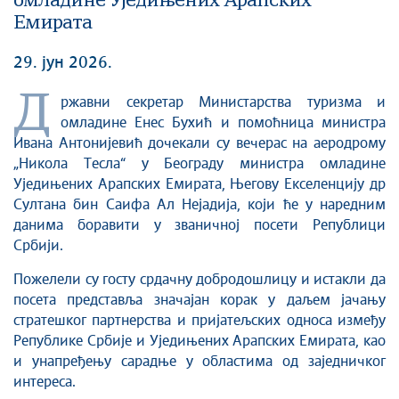
омладине Уједињених Арапских
Емирата
29. јун 2026.
Д
ржавни секретар Министарства туризма и
омладине Енес Бухић и помоћница министра
Ивана Антонијевић дочекали су вечерас на аеродрому
„Никола Тесла“ у Београду министра омладине
Уједињених Арапских Емирата, Његову Екселенцију др
Султана бин Саифа Ал Нејадија, који ће у наредним
данима боравити у званичној посети Републици
Србији.
Пожелели су госту срдачну добродошлицу и истакли да
посета представља значајан корак у даљем јачању
стратешког партнерства и пријатељских односа између
Републике Србије и Уједињених Арапских Емирата, као
и унапређењу сарадње у областима од заједничког
интереса.