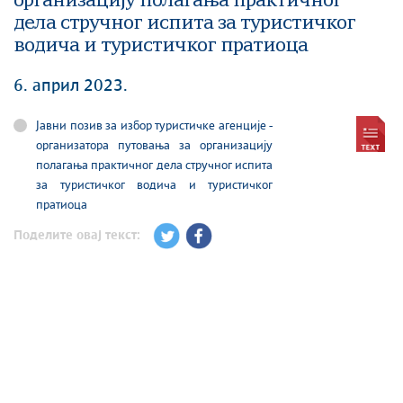
организацију полагања практичног
дела стручног испита за туристичког
водича и туристичког пратиоца
6. април 2023.
Јавни позив за избор туристичке агенције -
организатора путовања за организацију
полагања практичног дела стручног испита
за туристичког водича и туристичког
пратиоца
Поделите овај текст: