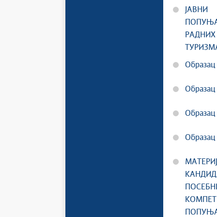
ЈАВ
ПОПУЊ
РАДНИХ
ТУРИЗМ
Образац 
Образац 
Образац 
Образац 
МАТЕР
КАНД
ПОСЕБ
КОМ
ПОПУЊ