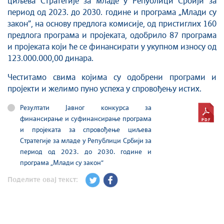
циљева Стратегије за младе у Републици Србији за
период од 2023. до 2030. године и програма „Млади су
закон”, на основу предлога комисије, од пристиглих 160
предлога програма и пројеката, одобрило 87 програма
и пројеката који ће се финансирати у укупном износу од
123.000.000,00 динара.
Честитамо свима којима су одобрени програми и
пројекти и желимо пуно успеха у спровођењу истих.
Резултати Jавног конкурса за
финансирање и суфинансирање програма
и пројеката за спровођење циљева
Стратегије за младе у Републици Србији за
период од 2023. до 2030. године и
програма „Млади су закон”
Поделите овај текст: