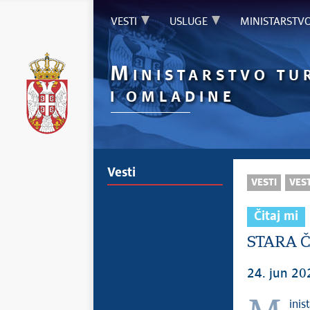
VESTI
USLUGE
MINISTARSTV
M
INISTARSTVO TU
I OMLADINE
Vesti
VESTI
VEST
Čitaj mi
STARA Č
24. jun 20