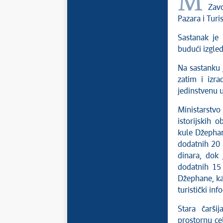
Ministar Husein Memić održao je danas sastanak sa predstavnicima
Zavo
Pazara i Turi
Sastanak je 
budući izgle
Na sastanku j
zatim i izra
jedinstvenu u
Ministarstvo
istorijskih 
kule Džephane
dodatnih 20 
dinara, dok 
dodatnih 15
Džephane, kao
turistički in
Stara čarši
prostornu ce