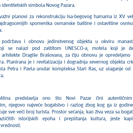
h identitetskih simbola Novog Pazara.
ažni planovi za rekonstrukciju Isa-begovog hamama iz XV ve
jdragocenijih spomenika osmanske baštine i ostavštine osniv
.
o podržava i obnovu jedinstvenog objekta u okviru manast
oji se nalazi pod zaštitom UNESCO-a, motela koji je de
arhitekte Dragiše Brašovana, za čiju obnovu je opredeljeno
a. Planirana je i revitalizacija i dogradnja severnog objekta cr
ola Petra i Pavla unutar kompleksa Stari Ras, uz ulaganje od
a.
aština predstavlja ono što Novi Pazar čini autentičnim
vim, njegovo najveće bogatstvo i razlog zbog kog ga iz godin
je sve veći broj turista. Prostor sećanja, kao živa veza sa boga
ličitih istorijskih epoha i preplitanja kultura, jeste kapi
 vrednosti.