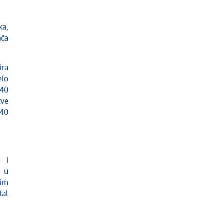
ka,
ača
ira
lo
 40
kve
 40
 i
e u
tim
tal