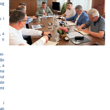
vog
u i
, a
i u
no-
iju
, a
ona
 uz
ule
eni
u i
dan