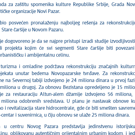
da za zaštitu spomenika kulture Republike Srbije, Grada No
stičke organizacije Novi Pazar.
bio posvećen pronalaženju najboljeg rešenja za rekonstrukcij
d Stare čaršije u Novom Pazaru.
e dogovoreno je da se najpre pristupi izradi studije izvodljivosti
di projekta kojim će svi segmenti Stare čaršije biti povezan
rbanističku i ambijentalnu celinu.
 turizma i omladine podržava rekonstrukciju značajnih kultur
objekata unutar bedema Novopazarske tvrđave. Za rekonstrukc
 na Severnoj tabiji izdvojeno je 24 miliona dinara u prvoj fazi
miliona u drugoj. Za obnovu Bezistana opredeljeno je 15 mili
je za restauraciju Altun-alem džamije izdvojeno 56 miliona,
 miliona odobrenih sredstava. U planu je nastavak obnove k
 i revitalizacija stare hidrocentrale, gde će biti smešten savrem
fo-centar i suvenirnica, u čiju obnovu se ulaže 25 miliona dinara.
ja u centru Novog Pazara predstavlja jedinstvenu istorijsk
linu, oblikovanu autentičnim orijentalnim urbanim kodom, i je