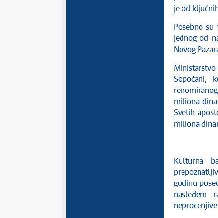
je od ključni
Posebno su v
jednog od na
Novog Pazara
Ministarstv
Sopoćani, k
renomiranog 
miliona dinar
Svetih apost
miliona dinar
Kulturna b
prepoznatlji
godinu poseću
nasleđem raz
neprocenjive