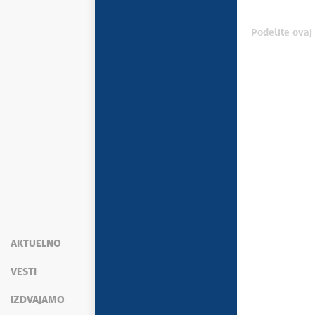
Podelite ovaj 
AKTUELNO
VESTI
IZDVAJAMO