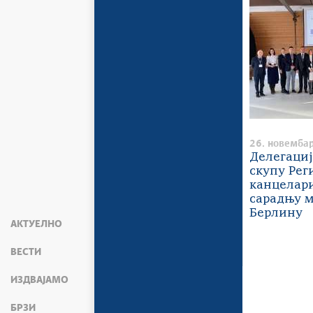
26. новембар
Делегациј
скупу Рег
канцелари
сарадњу м
Берлину
АКТУЕЛНО
ВЕСТИ
ИЗДВАЈАМО
БРЗИ