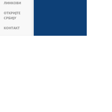
ЛИНКОВИ
ОТКРИЈТЕ
СРБИЈУ
КОНТАКТ
Мапа сајта
Веб презентација jе лиценциран