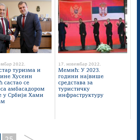
ембар 2022.
17. новембар 2022.
тар туризма и
Мемић: У 2023.
ине Хусеин
години највише
 састао се
средстава за
 са амбасадором
туристичку
е у Србији Хами
инфраструктуру
ем
25