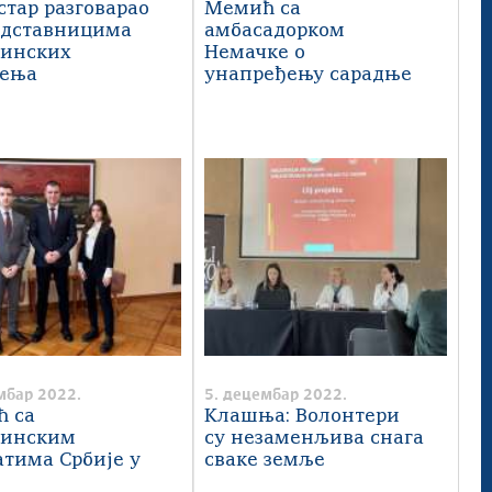
тар разговарао
Мемић са
едставницима
амбасадорком
инских
Немачке о
жења
унапређењу сарадње
мбар 2022.
5. децембар 2022.
 са
Клашња: Волонтери
динским
су незаменљива снага
атима Србије у
сваке земље