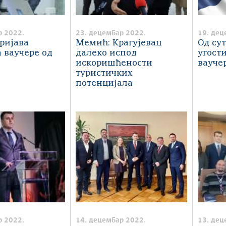
р 2022.
23. децембар 2022.
19. дец
ријава
Мемић: Крагујевац
Од су
а ваучере од
далеко испод
угост
искоришћености
вауче
туристичких
потенцијала
р 2022.
14. децембар 2022.
13. дец