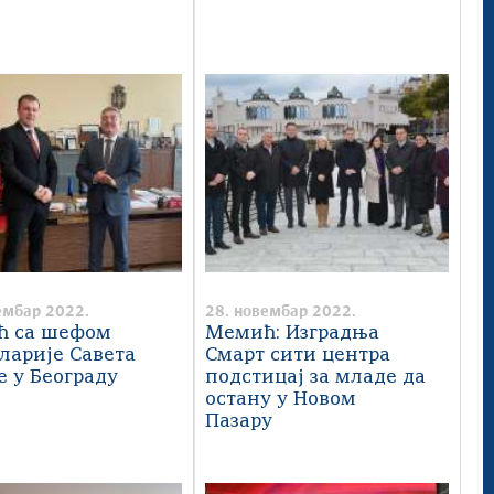
ембар 2022.
28. новембар 2022.
ћ са шефом
Мемић: Изградња
ларије Савета
Смарт сити центра
е у Београду
подстицај за младе да
остану у Новом
Пазару