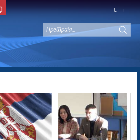
L
+
-