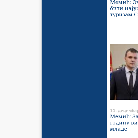
Мемић: Ов
бити нају
туризам С
11. децемба
Мемић: З
годину ви
младе