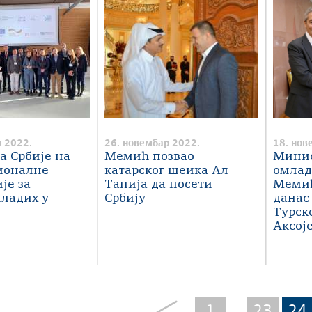
 2022.
26. новембар 2022.
18. нов
а Србије на
Мемић позвао
Минис
ионалне
катарског шеика Ал
омлад
је за
Танија да посети
Мемић
ладих у
Србију
данас
Турск
Аксој
1
23
24