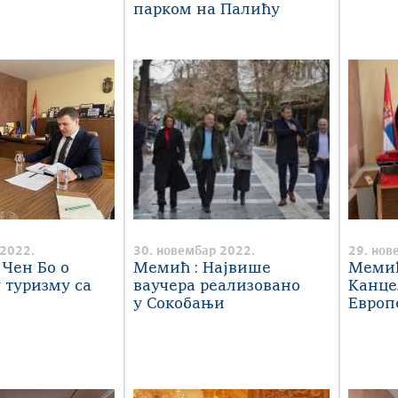
парком на Палићу
 2022.
30. новембар 2022.
29. нов
Чен Бо о
Мемић : Највише
Меми
 туризму са
ваучера реализовано
Канце
у Сокобањи
Европ