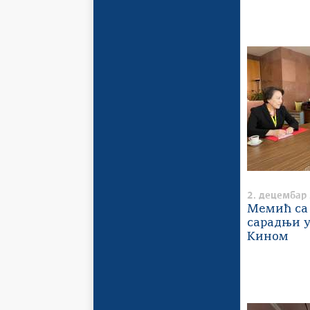
2. децембар
Мемић са 
сарадњи у
Кином