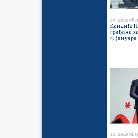
26. децемба
Кандић: П
грађана з
4. јануара
15. децемба