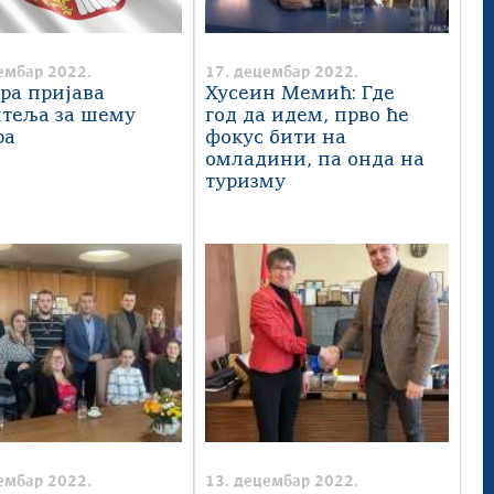
ембар 2022.
17. децембар 2022.
тра пријава
Хусеин Мемић: Где
итеља за шему
год да идем, прво ће
ра
фокус бити на
омладини, па онда на
туризму
ембар 2022.
13. децембар 2022.