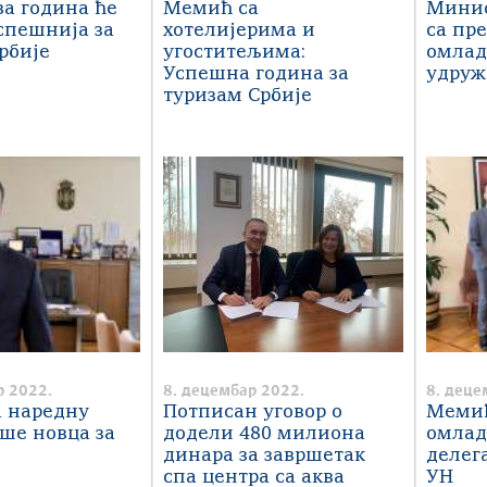
а година ће
Мемић са
Минис
спешнија за
хотелијерима и
са пр
рбије
угоститељима:
омлад
Успешна година за
удру
туризам Србије
р 2022.
8. децембар 2022.
8. деце
а наредну
Потписан уговор о
Мемић
ше новца за
додели 480 милиона
омла
динара за завршетак
делег
спа центра са аква
УН